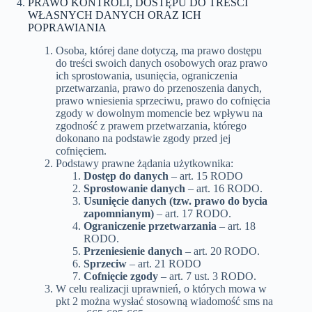
PRAWO KONTROLI, DOSTĘPU DO TREŚCI
WŁASNYCH DANYCH ORAZ ICH
POPRAWIANIA
Osoba, której dane dotyczą, ma prawo dostępu
do treści swoich danych osobowych oraz prawo
ich sprostowania, usunięcia, ograniczenia
przetwarzania, prawo do przenoszenia danych,
prawo wniesienia sprzeciwu, prawo do cofnięcia
zgody w dowolnym momencie bez wpływu na
zgodność z prawem przetwarzania, którego
dokonano na podstawie zgody przed jej
cofnięciem.
Podstawy prawne żądania użytkownika:
Dostęp do danych
– art. 15 RODO
Sprostowanie danych
– art. 16 RODO.
Usunięcie danych (tzw. prawo do bycia
zapomnianym)
– art. 17 RODO.
Ograniczenie przetwarzania
– art. 18
RODO.
Przeniesienie danych
– art. 20 RODO.
Sprzeciw
– art. 21 RODO
Cofnięcie zgody
– art. 7 ust. 3 RODO.
W celu realizacji uprawnień, o których mowa w
pkt 2 można wysłać stosowną wiadomość sms na