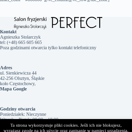
Kontakt
Agnieszka Stolarczyk
tel: (+48) 665 605 665
Poza godzinami otwarcia tylko kontakt telefoniczny
Adres
ul. Sienkiewicza 44
42-256 Olsztyn, Śląskie
koło Częstochowy,
Mapa Google
Godziny otwarcia
Poniedziałek: Nieczynne
Wtorek – Piątek: 09:00 – 18:00
Sobota: 09:00 – 14:00
Ta strona wykorzystuje pliki cookies. Jeśli ich nie blokujesz,
Niedziela: Nieczynne
wyrażasz zgodę na ich użycie oraz zapisanie w pamięci urządzenia.