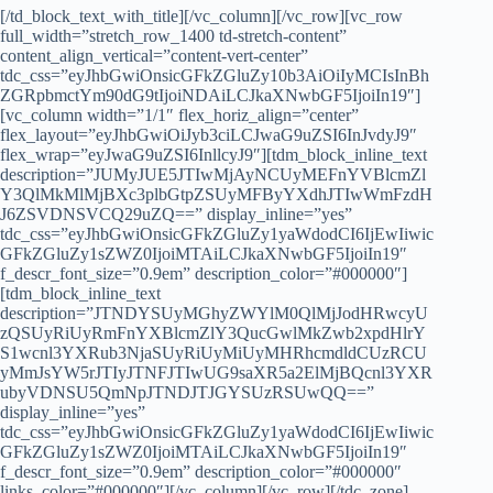
[/td_block_text_with_title][/vc_column][/vc_row][vc_row
full_width=”stretch_row_1400 td-stretch-content”
content_align_vertical=”content-vert-center”
tdc_css=”eyJhbGwiOnsicGFkZGluZy10b3AiOiIyMCIsInBh
ZGRpbmctYm90dG9tIjoiNDAiLCJkaXNwbGF5IjoiIn19″]
[vc_column width=”1/1″ flex_horiz_align=”center”
flex_layout=”eyJhbGwiOiJyb3ciLCJwaG9uZSI6InJvdyJ9″
flex_wrap=”eyJwaG9uZSI6InllcyJ9″][tdm_block_inline_text
description=”JUMyJUE5JTIwMjAyNCUyMEFnYVBlcmZl
Y3QlMkMlMjBXc3plbGtpZSUyMFByYXdhJTIwWmFzdH
J6ZSVDNSVCQ29uZQ==” display_inline=”yes”
tdc_css=”eyJhbGwiOnsicGFkZGluZy1yaWdodCI6IjEwIiwic
GFkZGluZy1sZWZ0IjoiMTAiLCJkaXNwbGF5IjoiIn19″
f_descr_font_size=”0.9em” description_color=”#000000″]
[tdm_block_inline_text
description=”JTNDYSUyMGhyZWYlM0QlMjJodHRwcyU
zQSUyRiUyRmFnYXBlcmZlY3QucGwlMkZwb2xpdHlrY
S1wcnl3YXRub3NjaSUyRiUyMiUyMHRhcmdldCUzRCU
yMmJsYW5rJTIyJTNFJTIwUG9saXR5a2ElMjBQcnl3YXR
ubyVDNSU5QmNpJTNDJTJGYSUzRSUwQQ==”
display_inline=”yes”
tdc_css=”eyJhbGwiOnsicGFkZGluZy1yaWdodCI6IjEwIiwic
GFkZGluZy1sZWZ0IjoiMTAiLCJkaXNwbGF5IjoiIn19″
f_descr_font_size=”0.9em” description_color=”#000000″
links_color=”#000000″][/vc_column][/vc_row][/tdc_zone]