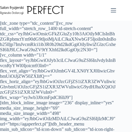
Przejdź
do
treści
[tdc_zone type=”tdc_content”][vc_row
full_width=”stretch_row_1400 td-stretch-content”
tdc_css=”eyJhbGwiOnsicGFkZGluZy10b3AiOiIyMCIsInBh
ZGRpbmctYm90dG9tIjoiMjAiLCJkaXNwbGF5IjoiIn0sInBo
b25lIjp7ImJvcmRlci1ib3R0b20td2lkdGgiOiIyIiwiZGlzcGxhe
SI6IiJ9LCJwaG9uZV9tYXhfd2lkdGgiOjc2N30=”]
[vc_column width=”1/1″
flex_layout=”eyJhbGwiOiJyb3ciLCJwaG9uZSI6InJvdyIsInB
vcnRyYWl0Ijoicm93In0=”
flex_vert_align=”eyJhbGwiOiJmbGV4LXN0YXJ0IiwicGhv
bmUiOiJjZW50ZXIifQ==”
flex_horiz_align=”eyJhbGwiOiJzcGFjZS1iZXR3ZWVuIiwic
GhvbmUiOiJzcGFjZS1iZXR3ZWVuIiwicG9ydHJhaXQiOiJ
zcGFjZS1iZXR3ZWVuIn0=”
flex_wrap=”eyJwb3J0cmFpdCI6IiJ9″]
[tdm_block_inline_image image=”236″ display_inline=”yes”
media_size_image_height=”69″
media_size_image_width=”498″
img_width=”eyJhbGwiOiIzMDAiLCJwaG9uZSI6IjIzMCJ9″
url=”https://agaperfect.pl”][tdb_header_menu
main_sub_tdicon=”td-icon-down” sub_tdicon=”td-icon-right-