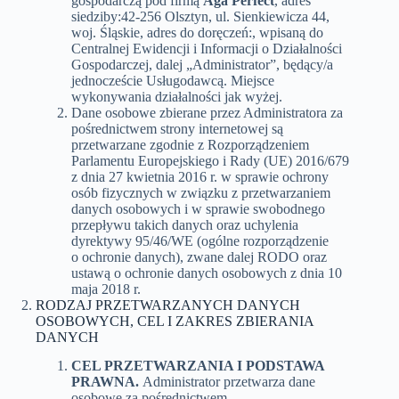
gospodarczą pod firmą
Aga Perfect
, adres
siedziby:42-256 Olsztyn, ul. Sienkiewicza 44,
woj. Śląskie, adres do doręczeń:, wpisaną do
Centralnej Ewidencji i Informacji o Działalności
Gospodarczej, dalej „Administrator”, będący/a
jednoczeście Usługodawcą. Miejsce
wykonywania działalności jak wyżej.
Dane osobowe zbierane przez Administratora za
pośrednictwem strony internetowej są
przetwarzane zgodnie z Rozporządzeniem
Parlamentu Europejskiego i Rady (UE) 2016/679
z dnia 27 kwietnia 2016 r. w sprawie ochrony
osób fizycznych w związku z przetwarzaniem
danych osobowych i w sprawie swobodnego
przepływu takich danych oraz uchylenia
dyrektywy 95/46/WE (ogólne rozporządzenie
o ochronie danych), zwane dalej RODO oraz
ustawą o ochronie danych osobowych z dnia 10
maja 2018 r.
RODZAJ PRZETWARZANYCH DANYCH
OSOBOWYCH, CEL I ZAKRES ZBIERANIA
DANYCH
CEL PRZETWARZANIA I PODSTAWA
PRAWNA.
Administrator przetwarza dane
osobowe za pośrednictwem