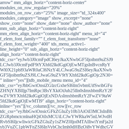
arrow” mm_align_horiz=”content-horiz-center”
modules_on_row_regular=”20%”
modules_on_row_cats=”25%” image_size=”td_324x400″
modules_category=”image” show_excerpt=”none”
show_com=”none” show_date=”none” show_author=”none”
mm_sub_align_horiz=”content-horiz-right”
mm_elem_align_horiz=”content-horiz-right” menu_id=”4″
f_elem_font_family=”” f_elem_font_transform=”none”
f_elem_font_weight=”400″ tds_menu_active1-
line_height=”0″ sub_align_horiz=”content-horiz-right”
align_horiz=”content-horiz-right”
tdc_css=”eyJwb3J0cmFpdCI6eyJkaXNwbGF5Ijoibm9uZSJ9
LCJwb3J0cmFpdF9tYXhfd2lkdGgiOjEwMTgsInBvcnRyY
Wl0X21pbl93aWR0aCI6NzY4LCJwaG9uZSI6eyJkaXNwb
GF5Ijoibm9uZSJ9LCJwaG9uZV9tYXhfd2lkdGgiOjc2N30=
” inline=”yes”][tdb_mobile_menu menu_id=”4″
tdc_css=”eyJhbGwiOnsiZGlzcGxheSI6Im5vbmUifSwibGFu
ZHNjYXBlIjp7ImRpc3BsYXkiOiJub25lIn0sImxhbmRzY2F
wZV9tYXhfd2lkdGgiOjExNDAsImxhbmRzY2FwZV9taW
5fd2lkdGgiOjEwMTl9″ align_horiz=”content-horiz-right”
inline=”yes”][/vc_column][/vc_row][vc_row
tdc_css=”eyJhbGwiOnsicGFkZGluZy10b3AiOiI3MCIsInBh
ZGRpbmctcmlnaHQiOiIxMCUiLCJwYWRkaW5nLWJvdH
RvbSI6IjcwIiwicGFkZGluZy1sZWZ0IjoiMTAlIiwiYmFja2d
yb3VuZC1pbWFnZSI6InVybChcImh0dHBzOi8vYWdhcGV