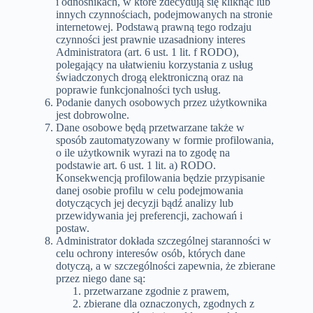
i odnośnikach, w które zdecydują się kliknąć lub
innych czynnościach, podejmowanych na stronie
internetowej. Podstawą prawną tego rodzaju
czynności jest prawnie uzasadniony interes
Administratora (art. 6 ust. 1 lit. f RODO),
polegający na ułatwieniu korzystania z usług
świadczonych drogą elektroniczną oraz na
poprawie funkcjonalności tych usług.
Podanie danych osobowych przez użytkownika
jest dobrowolne.
Dane osobowe będą przetwarzane także w
sposób zautomatyzowany w formie profilowania,
o ile użytkownik wyrazi na to zgodę na
podstawie art. 6 ust. 1 lit. a) RODO.
Konsekwencją profilowania będzie przypisanie
danej osobie profilu w celu podejmowania
dotyczących jej decyzji bądź analizy lub
przewidywania jej preferencji, zachowań i
postaw.
Administrator dokłada szczególnej staranności w
celu ochrony interesów osób, których dane
dotyczą, a w szczególności zapewnia, że zbierane
przez niego dane są:
przetwarzane zgodnie z prawem,
zbierane dla oznaczonych, zgodnych z