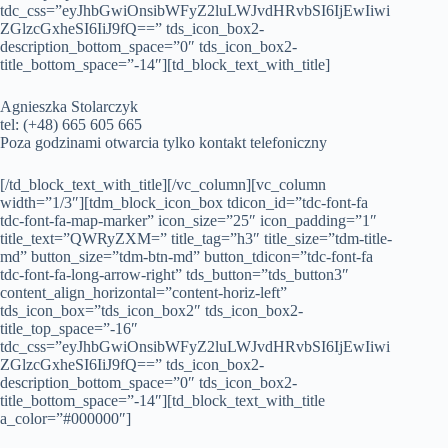
tdc_css=”eyJhbGwiOnsibWFyZ2luLWJvdHRvbSI6IjEwIiwi
ZGlzcGxheSI6IiJ9fQ==” tds_icon_box2-
description_bottom_space=”0″ tds_icon_box2-
title_bottom_space=”-14″][td_block_text_with_title]
Agnieszka Stolarczyk
tel: (+48) 665 605 665
Poza godzinami otwarcia tylko kontakt telefoniczny
[/td_block_text_with_title][/vc_column][vc_column
width=”1/3″][tdm_block_icon_box tdicon_id=”tdc-font-fa
tdc-font-fa-map-marker” icon_size=”25″ icon_padding=”1″
title_text=”QWRyZXM=” title_tag=”h3″ title_size=”tdm-title-
md” button_size=”tdm-btn-md” button_tdicon=”tdc-font-fa
tdc-font-fa-long-arrow-right” tds_button=”tds_button3″
content_align_horizontal=”content-horiz-left”
tds_icon_box=”tds_icon_box2″ tds_icon_box2-
title_top_space=”-16″
tdc_css=”eyJhbGwiOnsibWFyZ2luLWJvdHRvbSI6IjEwIiwi
ZGlzcGxheSI6IiJ9fQ==” tds_icon_box2-
description_bottom_space=”0″ tds_icon_box2-
title_bottom_space=”-14″][td_block_text_with_title
a_color=”#000000″]