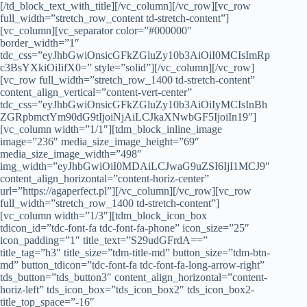
[/td_block_text_with_title][/vc_column][/vc_row][vc_row
full_width=”stretch_row_content td-stretch-content”]
[vc_column][vc_separator color=”#000000″
border_width=”1″
tdc_css=”eyJhbGwiOnsicGFkZGluZy10b3AiOiI0MCIsImRp
c3BsYXkiOiIifX0=” style=”solid”][/vc_column][/vc_row]
[vc_row full_width=”stretch_row_1400 td-stretch-content”
content_align_vertical=”content-vert-center”
tdc_css=”eyJhbGwiOnsicGFkZGluZy10b3AiOiIyMCIsInBh
ZGRpbmctYm90dG9tIjoiNjAiLCJkaXNwbGF5IjoiIn19″]
[vc_column width=”1/1″][tdm_block_inline_image
image=”236″ media_size_image_height=”69″
media_size_image_width=”498″
img_width=”eyJhbGwiOiI0MDAiLCJwaG9uZSI6IjI1MCJ9″
content_align_horizontal=”content-horiz-center”
url=”https://agaperfect.pl”][/vc_column][/vc_row][vc_row
full_width=”stretch_row_1400 td-stretch-content”]
[vc_column width=”1/3″][tdm_block_icon_box
tdicon_id=”tdc-font-fa tdc-font-fa-phone” icon_size=”25″
icon_padding=”1″ title_text=”S29udGFrdA==”
title_tag=”h3″ title_size=”tdm-title-md” button_size=”tdm-btn-
md” button_tdicon=”tdc-font-fa tdc-font-fa-long-arrow-right”
tds_button=”tds_button3″ content_align_horizontal=”content-
horiz-left” tds_icon_box=”tds_icon_box2″ tds_icon_box2-
title_top_space=”-16″