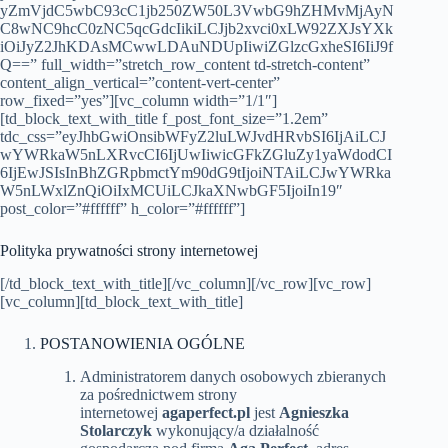
yZmVjdC5wbC93cC1jb250ZW50L3VwbG9hZHMvMjAyN
C8wNC9hcC0zNC5qcGdcIikiLCJjb2xvci0xLW92ZXJsYXk
iOiJyZ2JhKDAsMCwwLDAuNDUpIiwiZGlzcGxheSI6IiJ9f
Q==” full_width=”stretch_row_content td-stretch-content”
content_align_vertical=”content-vert-center”
row_fixed=”yes”][vc_column width=”1/1″]
[td_block_text_with_title f_post_font_size=”1.2em”
tdc_css=”eyJhbGwiOnsibWFyZ2luLWJvdHRvbSI6IjAiLCJ
wYWRkaW5nLXRvcCI6IjUwIiwicGFkZGluZy1yaWdodCI
6IjEwJSIsInBhZGRpbmctYm90dG9tIjoiNTAiLCJwYWRka
W5nLWxlZnQiOiIxMCUiLCJkaXNwbGF5IjoiIn19″
post_color=”#ffffff” h_color=”#ffffff”]
Polityka prywatności strony internetowej
[/td_block_text_with_title][/vc_column][/vc_row][vc_row]
[vc_column][td_block_text_with_title]
POSTANOWIENIA OGÓLNE
Administratorem danych osobowych zbieranych
za pośrednictwem strony
internetowej
agaperfect.pl
jest
Agnieszka
Stolarczyk
wykonujący/a działalność