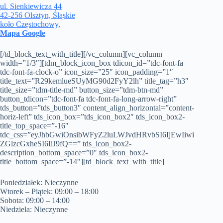
ul. Sienkiewicza 44
42-256 Olsztyn, Śląskie
koło Częstochowy,
Mapa Google
[/td_block_text_with_title][/vc_column][vc_column
width=”1/3″][tdm_block_icon_box tdicon_id=”tdc-font-fa
tdc-font-fa-clock-o” icon_size=”25″ icon_padding=”1″
title_text=”R29kemlueSUyMG90d2FyY2lh” title_tag=”h3″
title_size=”tdm-title-md” button_size=”tdm-btn-md”
button_tdicon=”tdc-font-fa tdc-font-fa-long-arrow-right”
tds_button=”tds_button3″ content_align_horizontal=”content-
horiz-left” tds_icon_box=”tds_icon_box2″ tds_icon_box2-
title_top_space=”-16″
tdc_css=”eyJhbGwiOnsibWFyZ2luLWJvdHRvbSI6IjEwIiwi
ZGlzcGxheSI6IiJ9fQ==” tds_icon_box2-
description_bottom_space=”0″ tds_icon_box2-
title_bottom_space=”-14″][td_block_text_with_title]
Poniedziałek: Nieczynne
Wtorek – Piątek: 09:00 – 18:00
Sobota: 09:00 – 14:00
Niedziela: Nieczynne