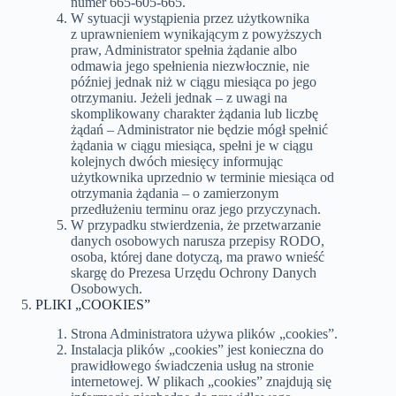
numer 665-605-665.
W sytuacji wystąpienia przez użytkownika
z uprawnieniem wynikającym z powyższych
praw, Administrator spełnia żądanie albo
odmawia jego spełnienia niezwłocznie, nie
później jednak niż w ciągu miesiąca po jego
otrzymaniu. Jeżeli jednak – z uwagi na
skomplikowany charakter żądania lub liczbę
żądań – Administrator nie będzie mógł spełnić
żądania w ciągu miesiąca, spełni je w ciągu
kolejnych dwóch miesięcy informując
użytkownika uprzednio w terminie miesiąca od
otrzymania żądania – o zamierzonym
przedłużeniu terminu oraz jego przyczynach.
W przypadku stwierdzenia, że przetwarzanie
danych osobowych narusza przepisy RODO,
osoba, której dane dotyczą, ma prawo wnieść
skargę do Prezesa Urzędu Ochrony Danych
Osobowych.
PLIKI „COOKIES”
Strona Administratora używa plików „cookies”.
Instalacja plików „cookies” jest konieczna do
prawidłowego świadczenia usług na stronie
internetowej. W plikach „cookies” znajdują się